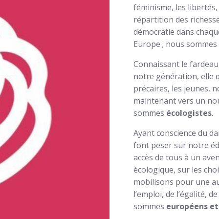
féminisme, les libertés
répartition des richess
démocratie dans chaqu
Europe ; nous somme
Connaissant le fardeau
notre génération, elle 
précaires, les jeunes,
maintenant vers un no
sommes
écologistes
.
Ayant conscience du dan
font peser sur notre éd
accès de tous à un aven
écologique, sur les ch
mobilisons pour une a
l’emploi, de l’égalité, d
sommes
européens et