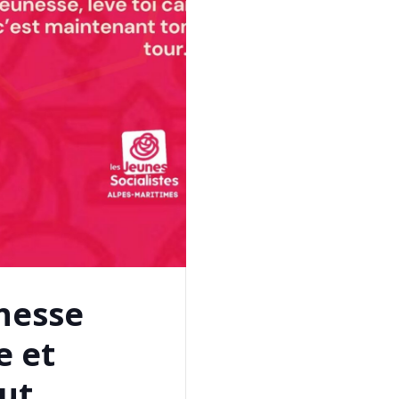
unesse
e et
out