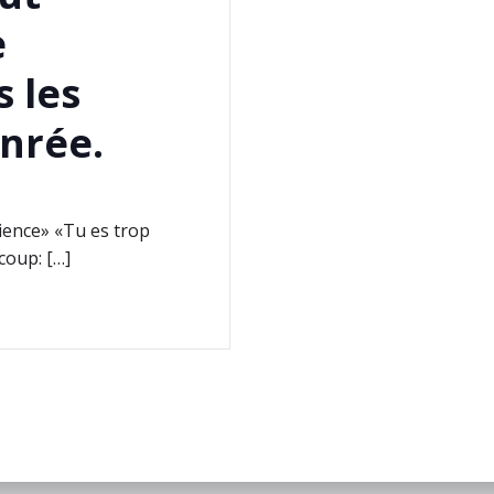
e
s les
nrée.
ience» «Tu es trop
coup: […]