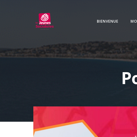
Aller
au
contenu
BIENVENUE
MO
P