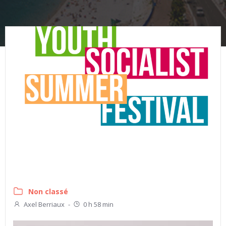
Non classé
Axel Berriaux
-
0 h 58 min